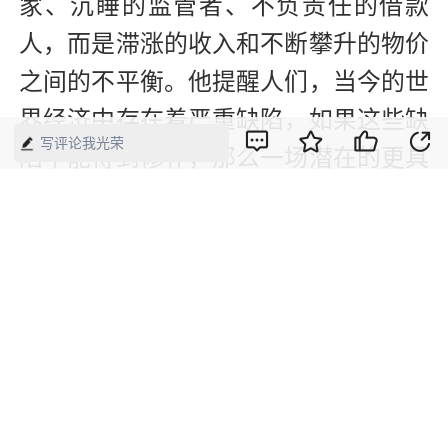
家、沉睡的监管者、不负责任的借款
人，而是滞涨的收入和不断攀升的物价
之间的不平衡。他提醒人们，当今的世
界经济中存在着严重缺陷，如果这些缺
写评论我光荣
陷不能得到修补，那么一场潜在的更具
毁灭性的危机正在等着人们。
《大而不倒》
作者：安德鲁·罗斯·索尔金
出版：中国人民大学出版社
该书向读者客观而详尽地展现了金融危