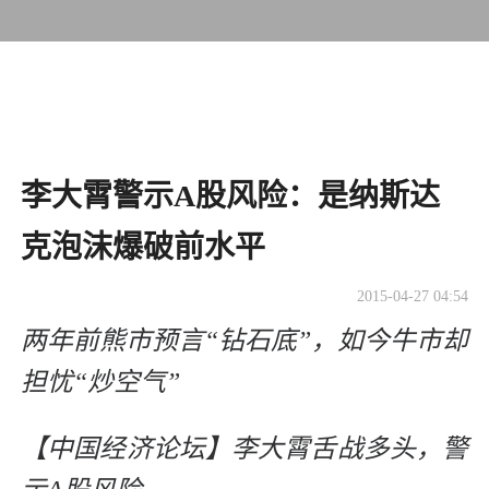
李大霄警示A股风险：是纳斯达
克泡沫爆破前水平
2015-04-27 04:54
两年前熊市预言“钻石底”，如今牛市却
担忧“炒空气”
【中国经济论坛】李大霄舌战多头，警