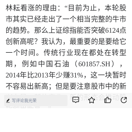
林耘看涨的理由：“目前为止，本轮股
市其实已经走出了一个相当完整的牛市
的趋势。那么上证综指能否突破6124点
创新高呢？我认为，最重要的是要给它
一个时间。传统行业现在都处在转型
期，例如中国石油（601857.SH），
2014年比2013年少赚31%，这一块暂时
不容易出新高；但是要注意股市中的新
兴力量，新的产业、新的形态会推动股
写评论我光荣
指创出新高。”
对于现场近乎一边倒的看涨势头，李大