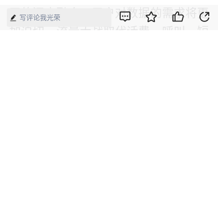
司的深度融合，用户对数据的需求将更
写评论我光荣
加迫切，流量大战取代话费、呼叫、短
信等常规赠送，或将成为运营商刺刀见
红的竞争新常态。工信部发布的2014年
通信业统计数据佐证了上述观点，2014
年电信行业发展对话音业务的依赖大幅
减弱，非话音业务收入占比由上年的
53.2%提高至58.2%；移动数据及互联
网业务收入对收入增长的贡献率突破
100%。
数据的变化反映了运营商收入结构的调