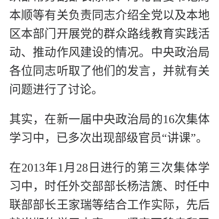
本顺等有关负责同志介绍全党以及本地
区本部门开展党的群众路线教育实践活
动、推动作风建设的情况。中央政治局
各位同志听取了他们的发言，并就有关
问题进行了讨论。
其实，在新一届中央政治局的16次集体
学习中，已多次出现部级官员“讲课”。
在2013年1月28日进行的第三次集体学
习中，时任外交部部长杨洁篪、时任中
联部部长王家瑞等结合工作实际，先后