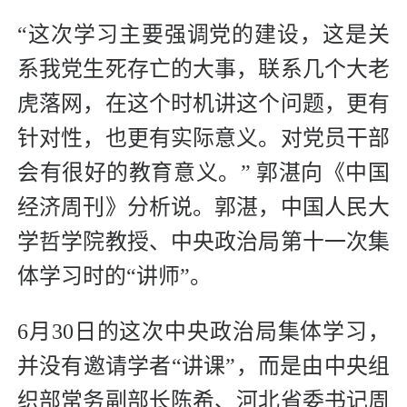
“这次学习主要强调党的建设，这是关
系我党生死存亡的大事，联系几个大老
虎落网，在这个时机讲这个问题，更有
针对性，也更有实际意义。对党员干部
会有很好的教育意义。” 郭湛向《中国
经济周刊》分析说。郭湛，中国人民大
学哲学院教授、中央政治局第十一次集
体学习时的“讲师”。
6月30日的这次中央政治局集体学习，
并没有邀请学者“讲课”，而是由中央组
织部常务副部长陈希、河北省委书记周