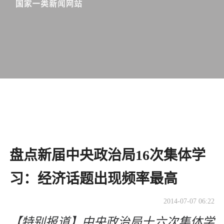
盘点新届中央政治局16次集体学
习：经济话题出现频率最高
2014-07-07 06:22
【特别报道】中央政治局十六次集体学