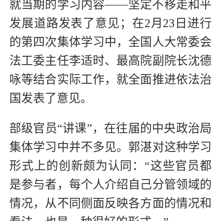
就当期的学习内容——坚定不移走和平
发展道路发表了意见；在2月23日进行
的第四次集体学习中，全国人大常委会
法工委主任李适时、最高院副院长沈德
咏等结合实际工作，就全面推进依法治
国发表了意见。
部级官员“讲课”，在往届的中央政治局
集体学习中并不多见。郭湛对这种学习
形式上的创新颇为认同：“这些官员都
是参与者，每个人介绍自己分管领域的
情况，从不同侧面反映各方面的情况和