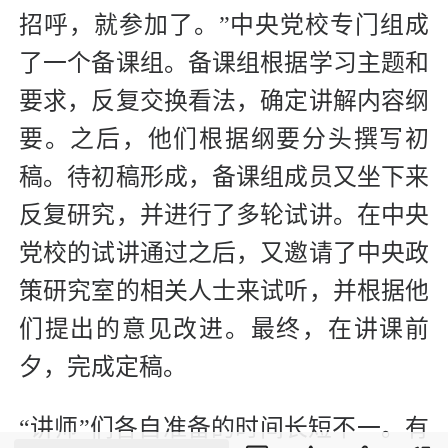
招呼，就参加了。”中央党校专门组成
了一个备课组。备课组根据学习主题和
要求，反复交换看法，确定讲解内容纲
要。之后，他们根据纲要分头撰写初
稿。待初稿形成，备课组成员又坐下来
反复研究，并进行了多轮试讲。在中央
党校的试讲通过之后，又邀请了中央政
策研究室的相关人士来试听，并根据他
们提出的意见改进。最终，在讲课前
夕，完成定稿。
“讲师”们各自准备的时间长短不一。有