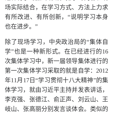
场实际结合，在学习方式、方法上力求
有所改进、有所创新，“说明学习本身
也在进步。”
除了现场学习，中央政治局的“集体自
学”也是一种新形式。在已经进行的16
次集体学习中，新一届领导集体进行的
第一次集体学习采取的就是自学：2012
年11月17日“学习贯彻十八大精神”的集
体学习，就由习近平主持并发表讲话，
李克强、张德江、俞正声、刘云山、王
岐山、张高丽分别发言谈体会。类似的