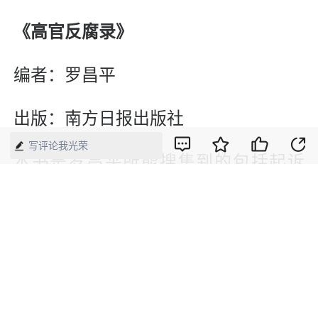
《高官反腐录》
编者：罗昌平
出版：南方日报出版社
写评论我光荣
本书是罗昌平所能搜集到的包括起诉
书、判决书等权威司法材料，以及最高
人民检察院、最高人民法院和新华社、
《人民日报》等发布的官方消息的总集
成。如编者所说：“这是一份沉重的报
告，它汇集了23年（1987—2010年）来