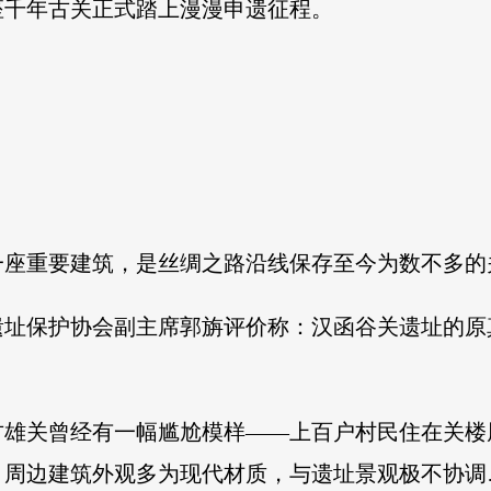
座千年古关正式踏上漫漫申遗征程。
一座重要建筑，是丝绸之路沿线保存至今为数不多的
遗址保护协会副主席郭旃评价称：汉函谷关遗址的原
古雄关曾经有一幅尴尬模样——上百户村民住在关楼
，周边建筑外观多为现代材质，与遗址景观极不协调