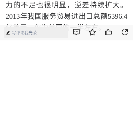
力的不足也很明显，逆差持续扩大。
2013年我国服务贸易进出口总额5396.4
亿美元，仅为美国的一半左右。
写评论我光荣
“很多人没搞明白，我们是要发展服务
业，还是通过发展服务业从而打造一流
的制造业。”对外经贸大学副校长林桂
军接受《中国经济周刊》采访认为，重
点还是要通过发展服务业，来促进制造
业的升级。如果没有高效率的服务业，
也不可能有高效率的制造业，二者相辅
相成。“现在的问题是，只专门发展制