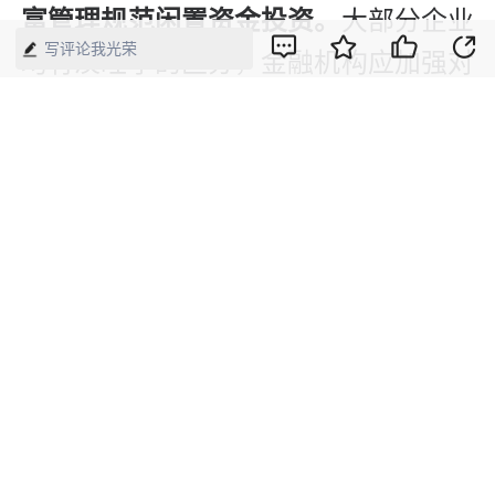
富管理规范闲置资金投资。
大部分企业
写评论我光荣
均有淡旺季的区分，金融机构应加强对
行业的研究，联动贷款与资产管理服
务，规划企业淡季闲置资金的管理能
力。一方面有利于防范企业经营风险，
另一方面能够有效为融资服务提供交叉
验证基础。
4 中小企业应加强对战略方向的规划，
规范财务管理，实现与金融机构的有效
对接。
小作坊靠的是企业主的勤奋，企
业要做大就一定要树立规范化的意识，