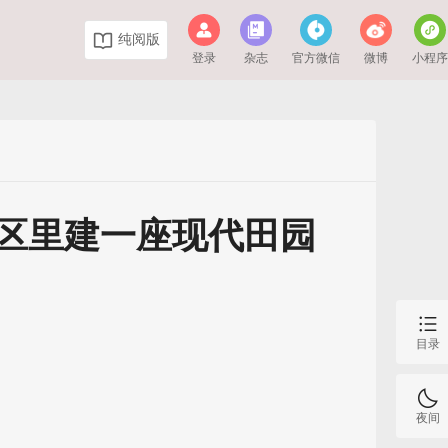
纯阅版
登录
杂志
官方微信
微博
小程
区里建一座现代田园
目录
夜间