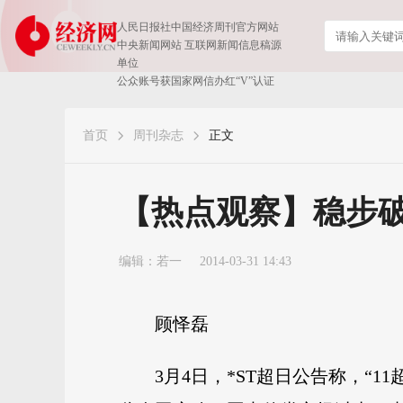
人民日报社中国经济周刊官方网站
中央新闻网站 互联网新闻信息稿源
单位
公众账号获国家网信办红“V”认证
首页
周刊杂志
正文
【热点观察】稳步破
编辑：若一
2014-03-31 14:43
顾怿磊
3月4日，*ST超日公告称，“