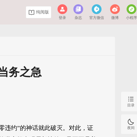
纯阅版
登录
杂志
官方微信
微博
小程
当务之急
目录
“零违约”的神话就此破灭。对此，证
夜间