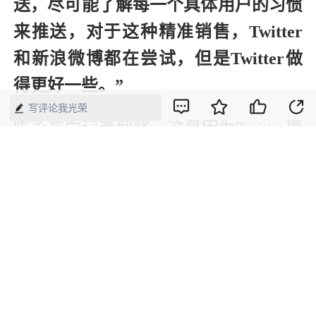
送，尽可能了解每一个具体用户的习惯
来推送，对于这种精准销售，Twitter
和新浪微博都在尝试，但是Twitter做
得更好一些。”
写评论我光荣
陈永东向记者解释，这是因为Twitter更
注重大数据支撑，“精准推送需要很多
大数据和针对大数据的分析，这样用户
才不会厌烦。”去年5月，Twitter宣布收
购大数据分析公司Lucy Sort，其主要产
品就是可视化导航引擎，能让用户对社
交媒体内容进行实时筛选，以便分析总