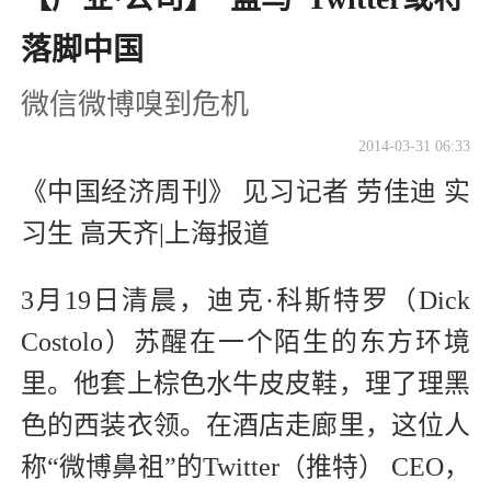
落脚中国
微信微博嗅到危机
2014-03-31 06:33
《中国经济周刊》 见习记者 劳佳迪 实
习生 高天齐|上海报道
3月19日清晨，迪克·科斯特罗（Dick
Costolo）苏醒在一个陌生的东方环境
里。他套上棕色水牛皮皮鞋，理了理黑
色的西装衣领。在酒店走廊里，这位人
称“微博鼻祖”的Twitter（推特） CEO，