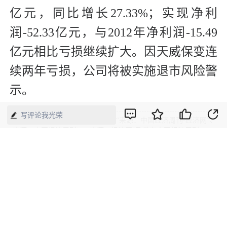
亿元，同比增长27.33%；实现净利
润-52.33亿元，与2012年净利润-15.49
亿元相比亏损继续扩大。因天威保变连
续两年亏损，公司将被实施退市风险警
示。
写评论我光荣
版权声明：本网所有内容，凡注明“来源：中国经济周刊-经济网”、
“来源：中国经济周刊”、“来源：经济网”及带有中国经济周刊
LOGO、水印的所有文字、图片和音视频资料，版权均属《中国经
济周刊》杂志社有限公司所有，任何媒体、网站或个人未经协议授
权不得转载、摘编、链接、转贴或以其他方式使用。已经协议授权
的，在下载、转载使用时必须注明“来源：中国经济周刊-经济网”、
“来源：中国经济周刊”、“来源：经济网”，不得改动标题及文字内
容，违者将依法追究责任。 凡本网注明“来源：XXX（非中国经济
周刊或经济网）”的文/图等稿件，均转载自其它媒体，转载目的在
于传递更多信息，并不代表本网赞同其观点和对其真实性负责。如
其他媒体、网站或个人转载使用，请与著作权人联系，并自负法律