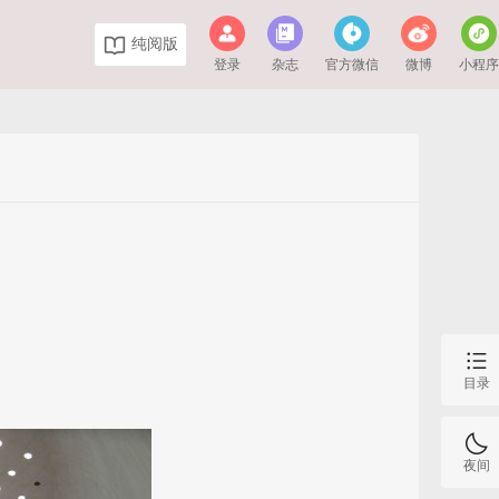
纯阅版
登录
杂志
官方微信
微博
小程
目录
夜间