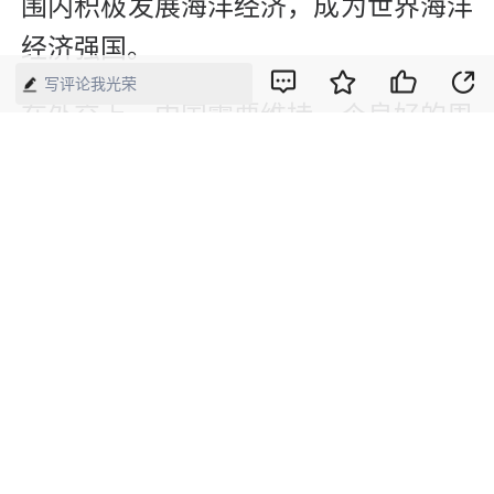
围内积极发展海洋经济，成为世界海洋
经济强国。
写评论我光荣
在外交上，中国需要维持一个良好的周
边环境，并在国际法应用、海洋机制改
革等方面有所建树，为构建公正、公
平、合理的海洋秩序贡献自己应有的分
量。
用一个维度去叙述中国海洋强国的战略
目标是困难的，从控制海洋的角度而
言，中国可期望成为一个区域海洋强
国；从经济的维度来看，中国的海上目