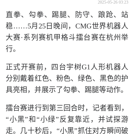
2025-05-26 03:23
直拳、勾拳、踢腿、防守、踉跄、站
稳……5月25日晚间，CMG世界机器人
大赛·系列赛机甲格斗擂台赛在杭州举
行。
正式开赛前，四台宇树G1人形机器人
分别戴着红色、粉色、绿色、黑色的护
具亮相，并展示了勾拳、踢腿等动作。
擂台赛进行到第三回合时，记者看到，
“小黑”和“小绿”反复靠近，并试探游
走。几十秒后，“小黑”抓住对方瞬间破