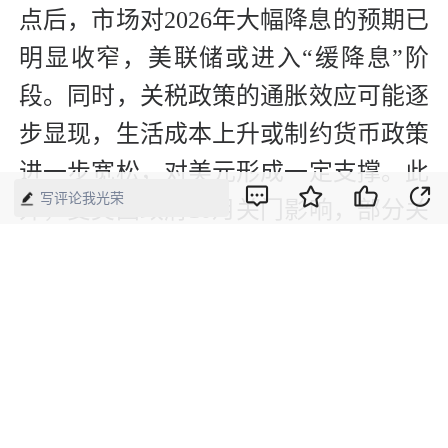
点后，市场对2026年大幅降息的预期已
明显收窄，美联储或进入“缓降息”阶
段。同时，关税政策的通胀效应可能逐
步显现，生活成本上升或制约货币政策
进一步宽松，对美元形成一定支撑。此
写评论我光荣
外，受美国政府10月关门影响，部分关
键经济数据延迟发布，市场短期处于观
望状态，美元呈现盘整格局。若后续通
胀回升或经济数据好转，美联储放缓降
息节奏，美元仍存在阶段性反弹的可能
性。