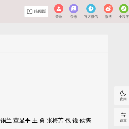
纯阅版
登录
杂志
官方微信
微博
小程
夜间
邹锡兰 董显平 王 勇 张梅芳 包 锐 侯隽
设置