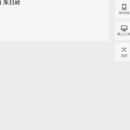
 勇 朱日岭
移动端
网上订
顶部