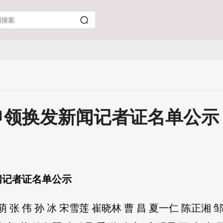
申领换发新闻记者证名单公示
闻记者证名单公示
萌 张 伟 孙 冰 宋雪莲 崔晓林 曹 昌 夏一仁 陈正湘 