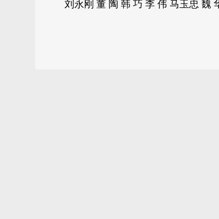
刘永刚 董 陶 韩 巧 李 伟 马玉忠 魏 