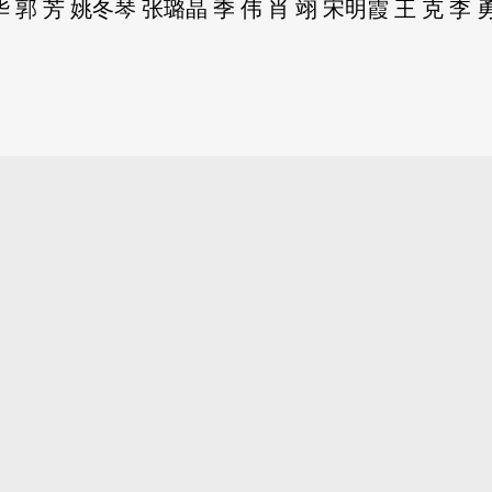
华 郭 芳 姚冬琴 张璐晶 季 伟 肖 翊 宋明霞 王 克 李