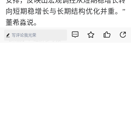
安排，反映出宏观调控从短期稳增长转
向短期稳增长与长期结构优化并重。”
董希淼说。
写评论我光荣
【来源】：经济参考报
版权声明：本网所有内容，凡注明“来源：中国经济周刊-经济网”、
“来源：中国经济周刊”、“来源：经济网”及带有中国经济周刊
LOGO、水印的所有文字、图片和音视频资料，版权均属《中国经
济周刊》杂志社有限公司所有，任何媒体、网站或个人未经协议授
权不得转载、摘编、链接、转贴或以其他方式使用。已经协议授权
的，在下载、转载使用时必须注明“来源：中国经济周刊-经济网”、
“来源：中国经济周刊”、“来源：经济网”，不得改动标题及文字内
容，违者将依法追究责任。 凡本网注明“来源：XXX（非中国经济
周刊或经济网）”的文/图等稿件，均转载自其它媒体，转载目的在
于传递更多信息，并不代表本网赞同其观点和对其真实性负责。如
其他媒体、网站或个人转载使用，请与著作权人联系，并自负法律
责任。