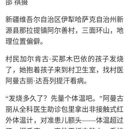
邵 祺摄
新疆维吾尔自治区伊犁哈萨克自治州新
源县那拉提镇阿尔善村，三面环山，地
理位置偏僻。
村民加尔肯古·买那木巴依的孩子发烧
了，她抱着孩子来到村卫生室，找村医
阿曼古丽·达吾列提汗看病。
“发烧多久了？先量个体温吧。”阿曼古
丽从全科医生助诊包里拿出非接触式红
外体温计，对准患儿额头——体温超过