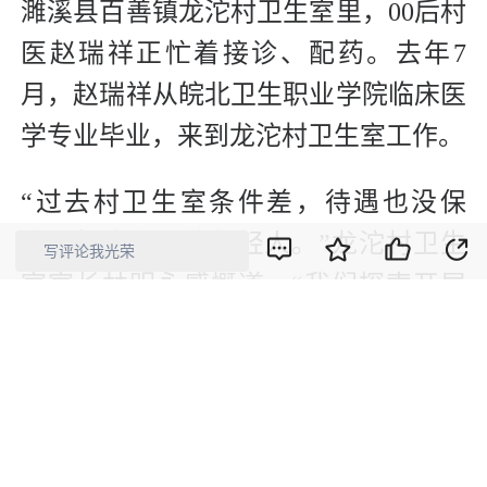
濉溪县百善镇龙沱村卫生室里，00后村
医赵瑞祥正忙着接诊、配药。去年7
月，赵瑞祥从皖北卫生职业学院临床医
学专业毕业，来到龙沱村卫生室工作。
“过去村卫生室条件差，待遇也没保
障，根本留不住年轻人。”龙沱村卫生
写评论我光荣
室室长林明永感慨道。“我们探索开展
了村医岗位化改革，将全县212个村卫
生室纳入乡镇卫生院的延伸医疗服务点
管理，775名村卫生室人员转为卫生院
聘用职工。”吴亮介绍，通过全面实行