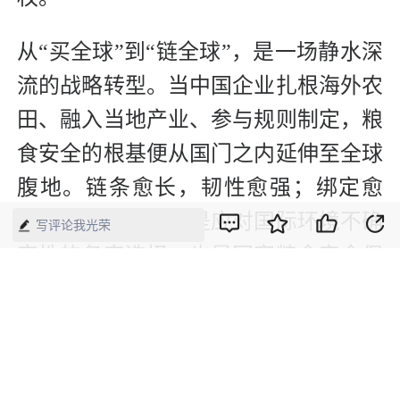
从“买全球”到“链全球”，是一场静水深
流的战略转型。当中国企业扎根海外农
田、融入当地产业、参与规则制定，粮
食安全的根基便从国门之内延伸至全球
腹地。链条愈长，韧性愈强；绑定愈
深，底气愈足。这是应对国际环境不确
写评论我光荣
定性的务实选择，也是国家粮食安全保
障体系走向成熟的必由之路。
【来源】：经济日报
版权声明：本网所有内容，凡注明“来源：中国经济周刊-经济网”、