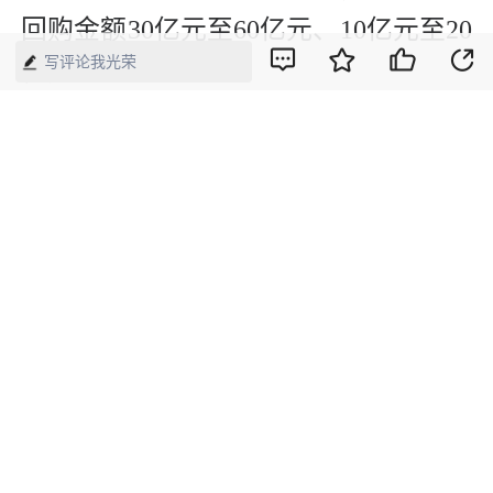
回购金额30亿元至60亿元、10亿元至20
写评论我光荣
亿元。
从夯实基本盘的韧性，到引领未来的创
新，再到穿越周期的确定性，沪市大消
费公司正以其独特的优势和力量，在中
国超大规模市场中扮演着“压舱石”与
“发动机”的双重角色，为中国经济的平
稳健康发展构筑起坚实而充满活力的
“安全感”。
【来源】：证券时报