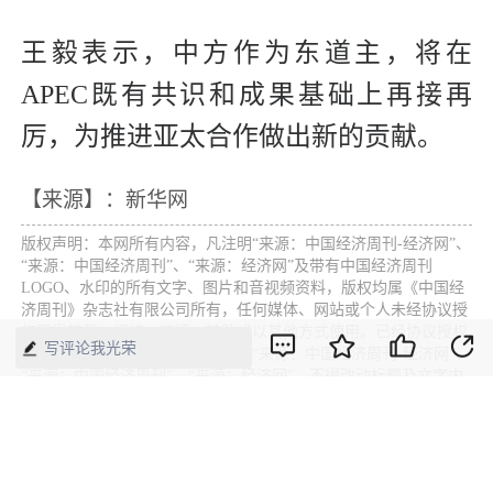
王毅表示，中方作为东道主，将在
APEC既有共识和成果基础上再接再
厉，为推进亚太合作做出新的贡献。
【来源】：新华网
版权声明：本网所有内容，凡注明“来源：中国经济周刊-经济网”、
“来源：中国经济周刊”、“来源：经济网”及带有中国经济周刊
LOGO、水印的所有文字、图片和音视频资料，版权均属《中国经
济周刊》杂志社有限公司所有，任何媒体、网站或个人未经协议授
权不得转载、摘编、链接、转贴或以其他方式使用。已经协议授权
写评论我光荣
的，在下载、转载使用时必须注明“来源：中国经济周刊-经济网”、
“来源：中国经济周刊”、“来源：经济网”，不得改动标题及文字内
容，违者将依法追究责任。 凡本网注明“来源：XXX（非中国经济
周刊或经济网）”的文/图等稿件，均转载自其它媒体，转载目的在
于传递更多信息，并不代表本网赞同其观点和对其真实性负责。如
其他媒体、网站或个人转载使用，请与著作权人联系，并自负法律
责任。