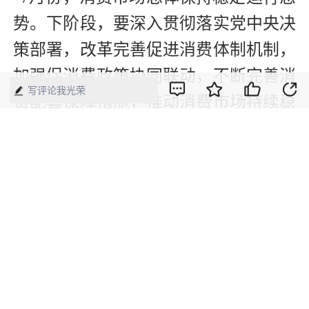
势。下阶段，要深入贯彻落实党中央决
策部署，改革完善促进消费体制机制，
加强促消费政策协同联动，不断完善消
写评论我光荣
费配套保障措施，推动消费市场持续稳
定向好发展。”袁彦说。（本报记者 廖
睿灵）
（《人民日报海外版》2025年08月19日
第03版）
【来源】：人民日报海外版
版权声明：本网所有内容，凡注明“来源：中国经济周刊-经济网”、
“来源：中国经济周刊”、“来源：经济网”及带有中国经济周刊