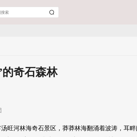
”的奇石森林
团
市汤旺河林海奇石景区，莽莽林海翻涌着波涛，耳畔