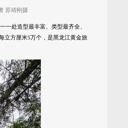
者 苏靖刚摄
唯一一处造型最丰富、类型最齐全、
每立方厘米5万个，是黑龙江黄金旅