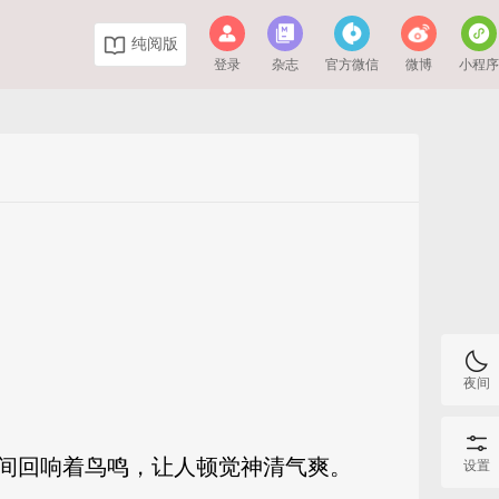
纯阅版
登录
杂志
官方微信
微博
小程
夜间
间回响着鸟鸣，让人顿觉神清气爽。
设置