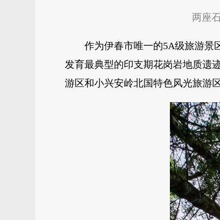
两座石
作为伊春市唯一的5A级旅游景
发育最典型的印支期花岗岩地质遗
游区和小兴安岭北国特色风光旅游