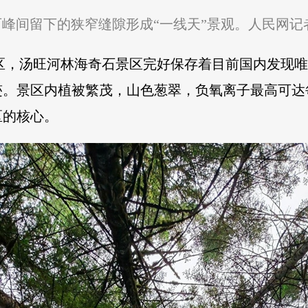
峰间留下的狭窄缝隙形成“一线天”景观。人民网记
区，汤旺河林海奇石景区完好保存着目前国内发现
迹。景区内植被繁茂，山色葱翠，负氧离子最高可达
区的核心。