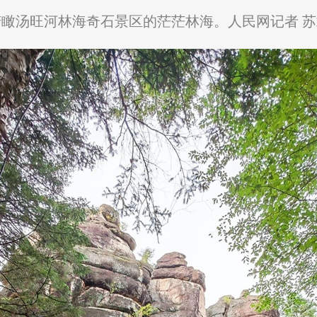
俯瞰汤旺河林海奇石景区的茫茫林海。人民网记者 