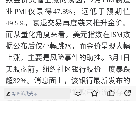
业PMI仅录得47.8%，远低于预期值
49.5%，衰退交易再度袭来推升金价。
而从量化角度来看，美元指数在ISM数
据公布后仅小幅跳水，而金价呈现大幅
上涨，主要是风险事件的助推。3月1日
美股盘前，纽约社区银行股价一度暴跌
超32%。消息面上，该银行最新发布的
文件显示，由于发现贷款审查流程存在
写评论我光荣
问题，该行减记24亿美元商誉，导致第
四季度亏损较原先披露的增加了逾10
倍。