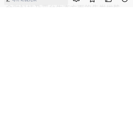
金融科技及平台生态方面的先发优势，
率先探索“人工智能+”的规模化商业应
用，鼓励企业将词元消耗纳入核心运营
指标，探索按调用效果计费的智能化商
业模式，同时推出普惠化的词元套餐与
应用券，以高价值、高频次的终端消费
反哺词元经济的持续发展。
上海则可充分发挥国际金融中心与自贸
试验区的制度创新空间，积极探索基于
区块链等新兴技术的跨境人民币结算机
制，构筑词元定价、交易与结算枢纽，