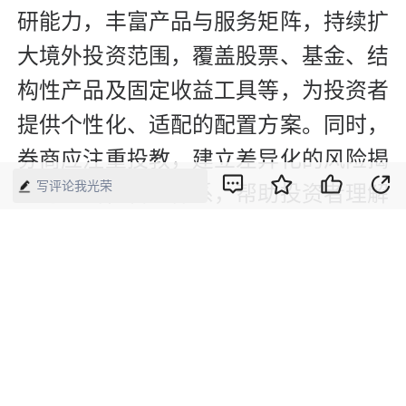
研能力，丰富产品与服务矩阵，持续扩
大境外投资范围，覆盖股票、基金、结
构性产品及固定收益工具等，为投资者
提供个性化、适配的配置方案。同时，
券商应注重投教，建立差异化的风险揭
写评论我光荣
示与适当性管理体系，帮助投资者理解
不同市场的规则、税务差异及汇率波动
风险，避免盲目逐热导致利益受损。
【来源】：证券日报
版权声明：本网所有内容，凡注明“来源：中国经济周刊-经济网”、
“来源：中国经济周刊”、“来源：经济网”及带有中国经济周刊
LOGO、水印的所有文字、图片和音视频资料，版权均属《中国经
济周刊》杂志社有限公司所有，任何媒体、网站或个人未经协议授