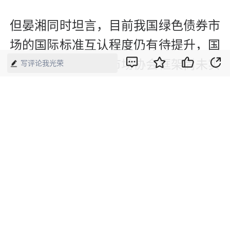
但晏湘同时坦言，目前我国绿色债券市
场的国际标准互认程度仍有待提升，国
内规则与国际资本市场协会框架尚未实
写评论我光荣
现完全衔接，存在一定适配差异，一定
程度上制约了跨境绿色资本的高效融
通。因此，后续需持续推动国内外绿色
债券标准互认对接，补齐规则适配短
板，进一步打通跨境投融资堵点，依托
双向发行渠道持续扩大市场开放能级，
稳步提升我国绿色债券市场的国际影响
力与资本融通活力。