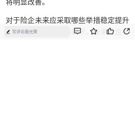
将明显改善。
对于险企未来应采取哪些举措稳定提升
自身投资收益，龙格表示，未来险企必
写评论我光荣
须强化“资负联动”，从源头上降低负债
成本，避免为了覆盖高成本而盲目投资
风险资产。策略上建议采用“哑铃型”配
置，一端抓高股息红利资产稳收益，一
端抓新经济赛道获取弹性收益。同时，
积极利用衍生品和国债期货对冲利率风
险，在低利率环境中通过精细化管理挖
掘超额收益。