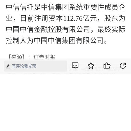
中信信托是中信集团系统重要性成员企
业，目前注册资本112.76亿元，股东为
中国中信金融控股有限公司，最终实际
控制人为中国中信集团有限公司。
【来源】：证券时报
写评论我光荣
版权声明：本网所有内容，凡注明“来源：中国经济周刊-经济网”、
“来源：中国经济周刊”、“来源：经济网”及带有中国经济周刊
LOGO、水印的所有文字、图片和音视频资料，版权均属《中国经
济周刊》杂志社有限公司所有，任何媒体、网站或个人未经协议授
权不得转载、摘编、链接、转贴或以其他方式使用。已经协议授权
的，在下载、转载使用时必须注明“来源：中国经济周刊-经济网”、
“来源：中国经济周刊”、“来源：经济网”，不得改动标题及文字内
容，违者将依法追究责任。 凡本网注明“来源：XXX（非中国经济
周刊或经济网）”的文/图等稿件，均转载自其它媒体，转载目的在
于传递更多信息，并不代表本网赞同其观点和对其真实性负责。如
其他媒体、网站或个人转载使用，请与著作权人联系，并自负法律