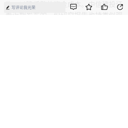
构，以降低整体资金成本。中信建投证
写评论我光荣
券近期发布的一份研究报告也持类似观
点——2026年以来贷款市场报价利率
（LPR）保持稳定，加上监管部门明确
反对“内卷式”竞争，资产端利率下行的
势头正在放缓；与此同时，存款挂牌利
率的调降效果会随着存量定期存款陆续
到期、重定价而逐步释放，未来净息差
的收窄幅度有望得到明显缓和。
【来源】：经济参考报
版权声明：本网所有内容，凡注明“来源：中国经济周刊-经济网”、
“来源：中国经济周刊”、“来源：经济网”及带有中国经济周刊