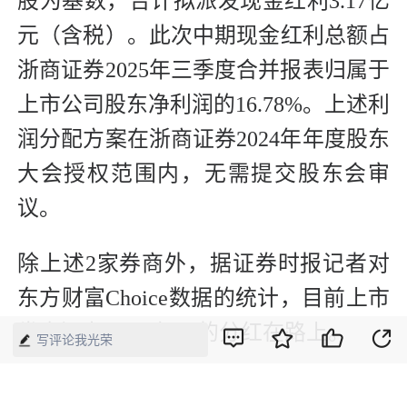
股为基数，合计拟派发现金红利3.17亿
元（含税）。此次中期现金红利总额占
浙商证券2025年三季度合并报表归属于
上市公司股东净利润的16.78%。上述利
润分配方案在浙商证券2024年年度股东
大会授权范围内，无需提交股东会审
议。
除上述2家券商外，据证券时报记者对
东方财富Choice数据的统计，目前上市
券商还有74.24亿元的分红在路上。
写评论我光荣
其中，中信证券、中信建投、中金公