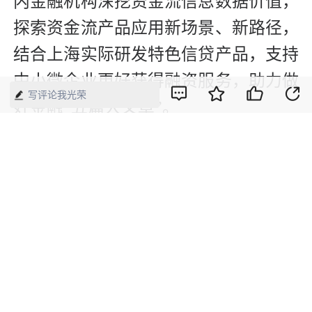
内金融机构深挖资金流信息数据价值，
探索资金流产品应用新场景、新路径，
结合上海实际研发特色信贷产品，支持
中小微企业更好获得融资服务，助力做
写评论我光荣
好金融“五篇大文章”。
【来源】：证券时报
版权声明：本网所有内容，凡注明“来源：中国经济周刊-经济网”、
“来源：中国经济周刊”、“来源：经济网”及带有中国经济周刊
LOGO、水印的所有文字、图片和音视频资料，版权均属《中国经
济周刊》杂志社有限公司所有，任何媒体、网站或个人未经协议授
权不得转载、摘编、链接、转贴或以其他方式使用。已经协议授权
的，在下载、转载使用时必须注明“来源：中国经济周刊-经济网”、
“来源：中国经济周刊”、“来源：经济网”，不得改动标题及文字内
容，违者将依法追究责任。 凡本网注明“来源：XXX（非中国经济
周刊或经济网）”的文/图等稿件，均转载自其它媒体，转载目的在
于传递更多信息，并不代表本网赞同其观点和对其真实性负责。如