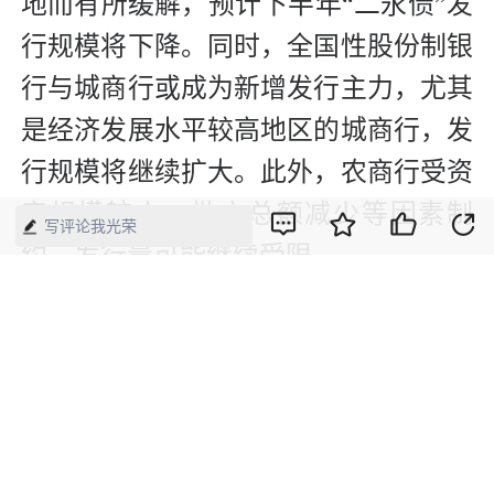
地而有所缓解，预计下半年“二永债”发
行规模将下降。同时，全国性股份制银
行与城商行或成为新增发行主力，尤其
是经济发展水平较高地区的城商行，发
行规模将继续扩大。此外，农商行受资
产规模较小、批文总额减少等因素制
写评论我光荣
约，发行量可能继续受限。
【来源】：证券日报
版权声明：本网所有内容，凡注明“来源：中国经济周刊-经济网”、
“来源：中国经济周刊”、“来源：经济网”及带有中国经济周刊
LOGO、水印的所有文字、图片和音视频资料，版权均属《中国经
济周刊》杂志社有限公司所有，任何媒体、网站或个人未经协议授
权不得转载、摘编、链接、转贴或以其他方式使用。已经协议授权
的，在下载、转载使用时必须注明“来源：中国经济周刊-经济网”、