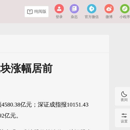
纯阅版
登录
杂志
官方微信
微博
小程
板块涨幅居前
夜间
0.38亿元；深证成指报10151.43
.92亿元。
设置