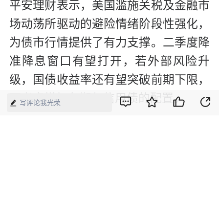
平安理财表示，美国滥施关税及金融市
场动荡所驱动的避险情绪阶段性强化，
为债市行情提供了有力支撑。二季度降
准降息窗口有望打开，若外部风险升
级，国债收益率还有望突破前期下限，
可考虑增加久期与信用债的配置。
写评论我光荣
在权益市场方面，平安理财认为，国内
股市进一步下跌的空间有限，且相对海
外市场或有一定的超额收益空间，短期
建议等待市场企稳，结构上关注内需发
力板块以及对美反制的受益板块。