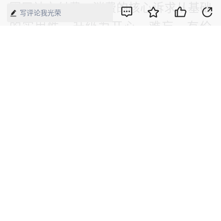
圈层社交付费，消费的核心诉求从基础
写评论我光荣
的实用性，升级为开心、难忘、有价
值，这是我国居民消费结构升级、精神
消费需求持续崛起的核心体现。
“现有消费理念的升级，表明消费族群
已经跨越单纯追求物质丰裕的阶段，迈
向追求生活品质、精神独立和情感满足
的新纪元。”顾晓敏说，这也倒逼文
旅、演艺及商业市场，必须从单纯的
“卖产品”转向“卖生活方式”和“造梦空
间”，谁能提供更优质的情绪价值和体