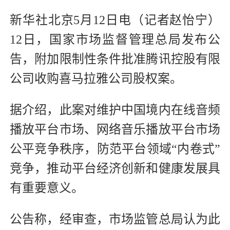
新华社北京5月12日电（记者赵怡宁）
12日，国家市场监督管理总局发布公
告，附加限制性条件批准腾讯控股有限
公司收购喜马拉雅公司股权案。
据介绍，此案对维护中国境内在线音频
播放平台市场、网络音乐播放平台市场
公平竞争秩序，防范平台领域“内卷式”
竞争，推动平台经济创新和健康发展具
有重要意义。
公告称，经审查，市场监管总局认为此