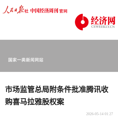
市场监管总局附条件批准腾讯收
购喜马拉雅股权案
2026-05-14 01:27