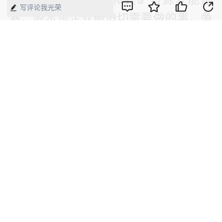
写评论我光荣
寒。降本是企业最迫切需要做的事，争
取不被出清。”李攀表示。
【来源】：证券日报
版权声明：本网所有内容，凡注明“来源：中国经济周刊-经济网”、
“来源：中国经济周刊”、“来源：经济网”及带有中国经济周刊
LOGO、水印的所有文字、图片和音视频资料，版权均属《中国经
济周刊》杂志社有限公司所有，任何媒体、网站或个人未经协议授
权不得转载、摘编、链接、转贴或以其他方式使用。已经协议授权
的，在下载、转载使用时必须注明“来源：中国经济周刊-经济网”、
“来源：中国经济周刊”、“来源：经济网”，不得改动标题及文字内
容，违者将依法追究责任。 凡本网注明“来源：XXX（非中国经济
周刊或经济网）”的文/图等稿件，均转载自其它媒体，转载目的在
于传递更多信息，并不代表本网赞同其观点和对其真实性负责。如
其他媒体、网站或个人转载使用，请与著作权人联系，并自负法律
责任。