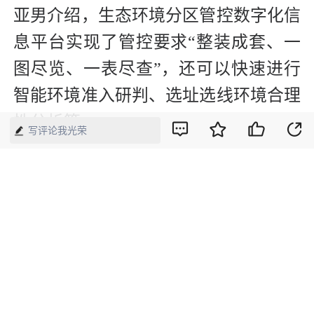
亚男介绍，生态环境分区管控数字化信
息平台实现了管控要求“整装成套、一
图尽览、一表尽查”，还可以快速进行
智能环境准入研判、选址选线环境合理
性分析等。
写评论我光荣
王亚男表示，借助生态环境分区管控的
空间、集成优势，有利于基层管理部门
在规划编制、项目招商引资、项目审批
中科学决策；有利于企业通过自主查
询，主动规避违规风险；有利于重大民
生工程、基础设施建设项目在满足生态