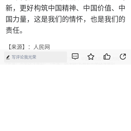
新，更好构筑中国精神、中国价值、中
国力量，这是我们的情怀，也是我们的
责任。
【来源】：人民网
写评论我光荣
版权声明：本网所有内容，凡注明“来源：中国经济周刊-经济网”、
“来源：中国经济周刊”、“来源：经济网”及带有中国经济周刊
LOGO、水印的所有文字、图片和音视频资料，版权均属《中国经
济周刊》杂志社有限公司所有，任何媒体、网站或个人未经协议授
权不得转载、摘编、链接、转贴或以其他方式使用。已经协议授权
的，在下载、转载使用时必须注明“来源：中国经济周刊-经济网”、
“来源：中国经济周刊”、“来源：经济网”，不得改动标题及文字内
容，违者将依法追究责任。 凡本网注明“来源：XXX（非中国经济
周刊或经济网）”的文/图等稿件，均转载自其它媒体，转载目的在
于传递更多信息，并不代表本网赞同其观点和对其真实性负责。如
其他媒体、网站或个人转载使用，请与著作权人联系，并自负法律
责任。