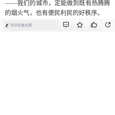
——我们的城市，定能做到既有热腾腾
的烟火气，也有便民利民的好秩序。
写评论我光荣
（
武卫政
作者为本报天津分社记者）
【来源】：人民日报
版权声明：本网所有内容，凡注明“来源：中国经济周刊-经济网”、
“来源：中国经济周刊”、“来源：经济网”及带有中国经济周刊
LOGO、水印的所有文字、图片和音视频资料，版权均属《中国经
济周刊》杂志社有限公司所有，任何媒体、网站或个人未经协议授
权不得转载、摘编、链接、转贴或以其他方式使用。已经协议授权
的，在下载、转载使用时必须注明“来源：中国经济周刊-经济网”、
“来源：中国经济周刊”、“来源：经济网”，不得改动标题及文字内
容，违者将依法追究责任。 凡本网注明“来源：XXX（非中国经济
周刊或经济网）”的文/图等稿件，均转载自其它媒体，转载目的在
于传递更多信息，并不代表本网赞同其观点和对其真实性负责。如
其他媒体、网站或个人转载使用，请与著作权人联系，并自负法律
责任。