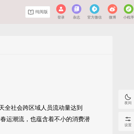
纯阅版
登录
杂志
官方微信
微博
小程
夜间
3天全社会跨区域人员流动量达到
的春运潮流，也蕴含着不小的消费潜
设置