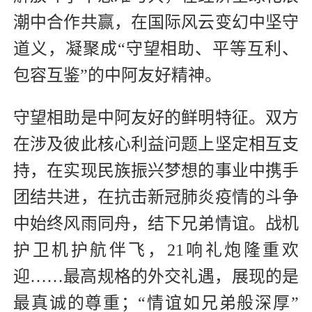
潮中合作共赢，在国际风云变幻中坚守
道义，凝聚成“守望相助、平等互利、
包容互鉴”的中阿友好精神。
守望相助是中阿友好的鲜明特征。双方
在涉及彼此核心利益问题上坚定相互支
持，在实现民族振兴梦想的事业中携手
团结共进，在抗击新冠肺炎疫情的斗争
中始终风雨同舟，结下兄弟情谊。战机
护卫机护航伴飞，21响礼炮隆重欢
迎……最高规格的外交礼遇，展现的是
最真诚的尊重；“情谊如兄弟般深厚”