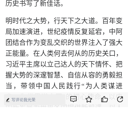
历史书写了新佳话。
明时代之大势，行天下之大道。百年变
局加速演进，世纪疫情反复延宕，中阿
团结合作为变乱交织的世界注入了强大
正能量。在人类何去何从的历史关口，
习近平主席以立己达人的天下情怀、把
握大势的深邃智慧、自信从容的勇毅担
当，带领中国人民践行“为人类谋进
步，为世界谋大同”的初心使命，以中
写评论我光荣
国新发展为世界各国提供新机遇，以人
类命运共同体理念凝聚合作发展共识，