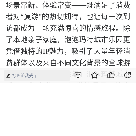
场景常新、体验常变——既满足了消费
者对“复游”的热切期待，也让每一次到
访都成为一场充满惊喜的情感旅程。除
了本地亲子家庭，泡泡玛特城市乐园更
凭借独特的IP魅力，吸引了大量年轻消
费群体以及来自不同文化背景的全球游
客。数据显示，2025年，泡泡玛特城市
写评论我光荣
乐园已跻身北京入境游热门景区第六
位。
在“IP+场景+消费”的闭环中，泡泡玛特
城市乐园实现了商业、文化与旅游的深