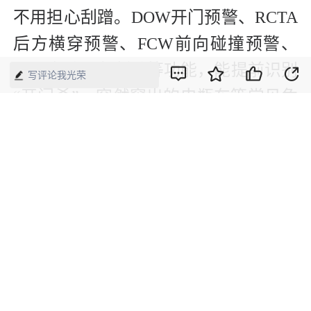
不用担心刮蹭。DOW开门预警、RCTA
后方横穿预警、FCW前向碰撞预警、
AEB自动紧急制动等功能，能提前识别
写评论我光荣
“开门杀”、突然窜出的电瓶车等常见危
险。
编辑：孙冰
【来源】：经济网
版权声明：本网所有内容，凡注明“来源：中国经济周刊-经济网”、
“来源：中国经济周刊”、“来源：经济网”及带有中国经济周刊
LOGO、水印的所有文字、图片和音视频资料，版权均属《中国经
济周刊》杂志社有限公司所有，任何媒体、网站或个人未经协议授
权不得转载、摘编、链接、转贴或以其他方式使用。已经协议授权
的，在下载、转载使用时必须注明“来源：中国经济周刊-经济网”、