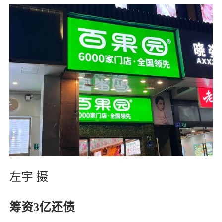
左宇 摄
筹资3亿还债