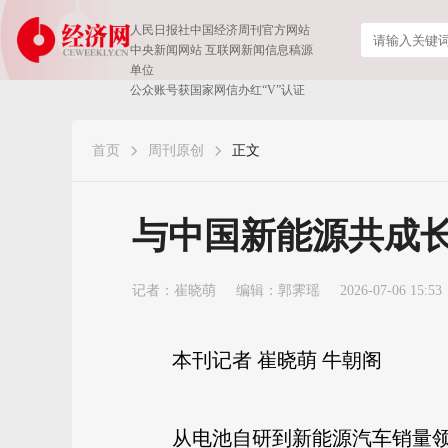
人民日报社中国经济周刊官方网站
中央新闻网站 互联网新闻信息稿源
单位
公众账号获国家网信办红“V”认证
首页
周刊原创
正文
与中国新能源共成
记者：
崔晓萌
编辑：郭霁瑶
2026-07-06 15:53
本刊记者 崔晓萌 牛朝阁
从电池自研到新能源汽车销量领