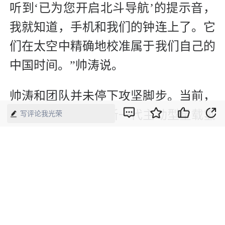
听到‘已为您开启北斗导航’的提示音，
我就知道，手机和我们的钟连上了。它
们在太空中精确地校准属于我们自己的
中国时间。”帅涛说。
帅涛和团队并未停下攻坚脚步。当前，
团队正在全力研发新一代主动型星载氢
写评论我光荣
原子钟，实现颠覆性技术突破：将重达
200公斤的地面大型主动氢钟，极致精
简至18公斤，在大幅轻量化的同时，时
间精度预计提升5倍，未来将适配下一
代北斗系统，实现更高精度、更高自主