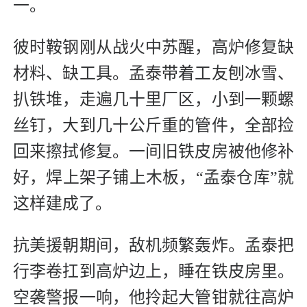
一。
彼时鞍钢刚从战火中苏醒，高炉修复缺
材料、缺工具。孟泰带着工友刨冰雪、
扒铁堆，走遍几十里厂区，小到一颗螺
丝钉，大到几十公斤重的管件，全部捡
回来擦拭修复。一间旧铁皮房被他修补
好，焊上架子铺上木板，“孟泰仓库”就
这样建成了。
抗美援朝期间，敌机频繁轰炸。孟泰把
行李卷扛到高炉边上，睡在铁皮房里。
空袭警报一响，他拎起大管钳就往高炉